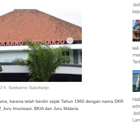
Jad
kep
kal
men
Ter
 Ir. Soekarno Sukoharjo
Hal
lama, karena telah berdiri sejak Tahun 1960 dengan nama DKR
adm
, Juru Imunisasi, BKIA dan Juru Malaria.
Jad
Lam