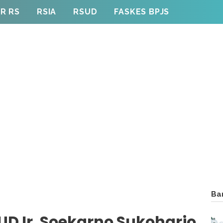
R RS
RSIA
RSUD
FASKES BPJS
Ba
UD Ir. Soekarno Sukoharjo