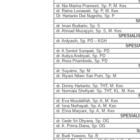
dr. Nia Marina Pramesti, Sp. P, M. Kes
dr. Ratna Lusiawati, Sp. P, M. Kes
Dr. Hartanto Dwi Nugroho, Sp. P
S
dr. Iman Budiarto, Sp. S
dr. Ahmad Muzayyin, Sp. S, M. Kes
SPESIALIS
dr. Ardyasih, Sp. PD – KGH
SPESI
dr. A.Sentot Suropati, Sp. PD
dr. Auliya Andriyati, Sp. PD
dr. Rosa Priambodo, Sp. PD
dr. Suyatno, Sp. M
dr. Riyani Nilam Sari Putri, Sp. M
dr. Donny Hartanto, Sp. THT, M. Kes
dr. Nurmala Shofiyati, Sp. THT, KL. M. Kes
dr. Eva Musdalifah, Sp. A, M. Kes
dr. Isna Nurhayati, Sp. A, M. Kes
dr. Elvia Maryani, Sp. A, M. Kes
SPESIAL
dr. Gede Sri Dhyana, Sp. OG
dr. A. Prima Diana, Sp. OG
S
dr. Budi Yuwono, Sp. B