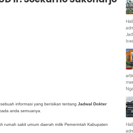
Hal
adm
Jad
Isw
art
men
Nga
 sebuah informasi yang berisikan tentang
Jadwal Dokter
pada anda semuanya.
ah rumah sakit umum daerah milik Pemerintah Kabupaten
Hal
adm