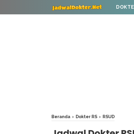
DOKTE
Beranda
›
Dokter RS
›
RSUD
Jadwal Dokter RS