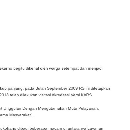
ekarno begitu dikenal oleh warga setempat dan menjadi
up panjang, pada Bulan September 2009 RS ini ditetapkan
18 telah dilakukan visitasi Akreditasi Versi KARS.
akit Unggulan Dengan Mengutamakan Mutu Pelayanan,
Utama Masyarakat”.
Sukoharjo dibagi beberapa macam di antaranya Layanan