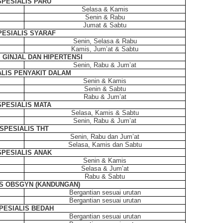
SPESIALIS PARU
Selasa & Kamis
Senin & Rabu
Jumat & Sabtu
PESIALIS SYARAF
Senin, Selasa & Rabu
Kamis, Jum’at & Sabtu
 GINJAL DAN HIPERTENSI
Senin, Rabu & Jum’at
ALIS PENYAKIT DALAM
Senin & Kamis
Senin & Sabtu
Rabu & Jum’at
SPESIALIS MATA
Selasa, Kamis & Sabtu
Senin, Rabu & Jum’at
SPESIALIS THT
Senin, Rabu dan Jum’at
Selasa, Kamis dan Sabtu
SPESIALIS ANAK
Senin & Kamis
Selasa & Jum’at
Rabu & Sabtu
IS OBSGYN (KANDUNGAN)
Bergantian sesuai urutan
Bergantian sesuai urutan
PESIALIS BEDAH
Bergantian sesuai urutan