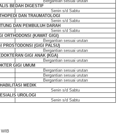
Bergantian sesuai urutan
ALIS BEDAH DIGESTIF
Senin s/d Sabtu
RTHOPEDI DAN TRAUMATOLOGI
Senin s/d Sabtu
NTUNG DAN PEMBULUH DARAH
Senin s/d Sabtu
GI ORTHODONSI (KAWAT GIGI)
Bergantian sesuai urutan
GI PROSTODONSI (GIGI PALSU)
Bergantian sesuai urutan
EDOKTERAN GIGI ANAK (KGA)
Bergantian sesuai urutan
KTER GIGI UMUM
Bergantian sesuai urutan
Bergantian sesuai urutan
Bergantian sesuai urutan
HABILITASI MEDIK
Senin s/d Sabtu
ESIALIS UROLOGI
Senin s/d Sabtu
0 WIB