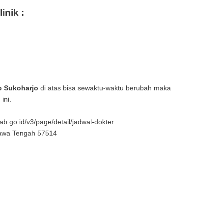
inik :
o Sukoharjo
di atas bisa sewaktu-waktu berubah maka
ini.
ab.go.id/v3/page/detail/jadwal-dokter
 Jawa Tengah 57514