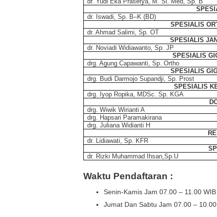
dr. Yudi Eka Prasetya, M. Si. Med, Sp. B
SPESI
dr. Iswadi, Sp. B–K (BD)
SPESIALIS O
dr. Ahmad Salimi, Sp. OT
SPESIALIS JA
dr. Noviadi Widiawanto, Sp. JP
SPESIALIS GI
drg. Agung Capawanti, Sp. Ortho
SPESIALIS GI
drg. Budi Darmojo Supandji, Sp. Prost
SPESIALIS K
drg. Iyop Ropika, MDSc. Sp. KGA
DO
drg. Wiwik Wirianti A
drg. Hapsari Paramakirana
drg. Juliana Widianti H
RE
dr. Lidiawati, Sp. KFR
SP
dr. Rizki Muhammad Ihsan,Sp.U
Waktu Pendaftaran :
Senin-Kamis Jam 07.00 – 11.00 WIB
Jumat Dan Sabtu Jam 07.00 – 10.0