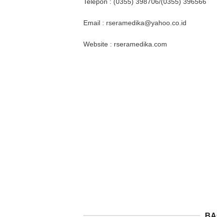
Telepon : (0355) 398706/(0355) 396566
Email : rseramedika@yahoo.co.id
Website : rseramedika.com
BA