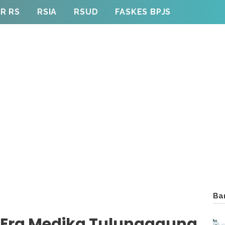
R RS
RSIA
RSUD
FASKES BPJS
Ba
 Era Medika Tulungagung