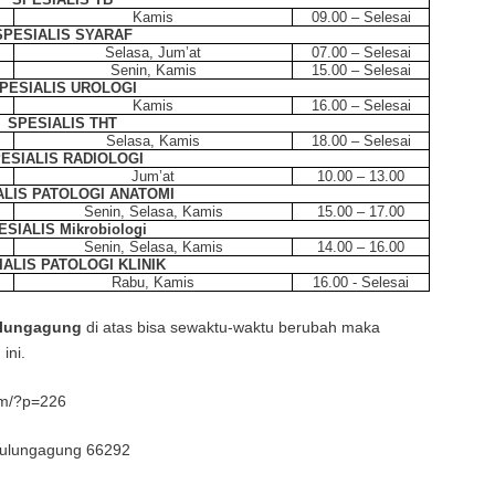
Kamis
09.00 – Selesai
SPESIALIS SYARAF
Selasa, Jum’at
07.00 – Selesai
Senin, Kamis
15.00 – Selesai
PESIALIS UROLOGI
Kamis
16.00 – Selesai
SPESIALIS THT
Selasa, Kamis
18.00 – Selesai
ESIALIS RADIOLOGI
Jum’at
10.00 – 13.00
ALIS PATOLOGI ANATOMI
Senin, Selasa, Kamis
15.00 – 17.00
ESIALIS Mikrobiologi
Senin, Selasa, Kamis
14.00 – 16.00
IALIS PATOLOGI KLINIK
Rabu, Kamis
16.00 - Selesai
ulungagung
di atas bisa sewaktu-waktu berubah maka
ini.
om/?p=226
 Tulungagung 66292