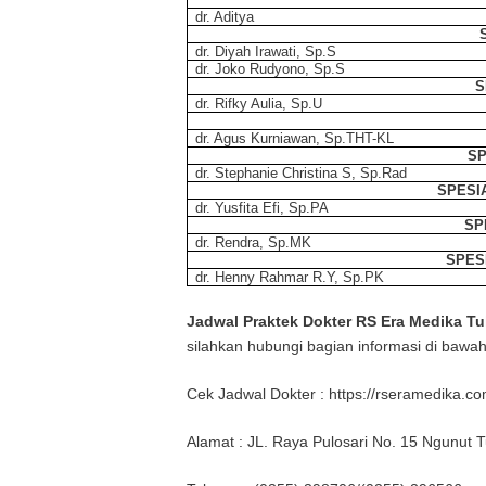
dr. Aditya
dr. Diyah Irawati, Sp.S
dr. Joko Rudyono, Sp.S
S
dr. Rifky Aulia, Sp.U
dr. Agus Kurniawan, Sp.THT-KL
SP
dr. Stephanie Christina S, Sp.Rad
SPESI
dr. Yusfita Efi, Sp.PA
SP
dr. Rendra, Sp.MK
SPES
dr. Henny Rahmar R.Y, Sp.PK
Jadwal Praktek Dokter RS Era Medika T
silahkan hubungi bagian informasi di bawah 
Cek Jadwal Dokter : https://rseramedika.c
Alamat : JL. Raya Pulosari No. 15 Ngunut