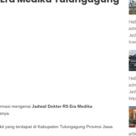
Hal
adm
Jad
Isw
Hal
adm
Jad
kep
nformasi mengenai
Jadwal Dokter RS Era Medika
anya.
kit yang terdapat di Kabupaten Tulungagung Provinsi Jawa
art