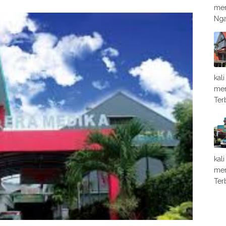
men
Nga
kal
men
Ter
kal
men
Ter