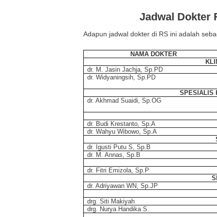
Jadwal Dokter 
Adapun jadwal dokter di RS ini adalah sebag
NAMA DOKTER
KLI
dr. M. Jasin Jachja, Sp.PD
dr. Widyaningsih, Sp.PD
SPESIALIS
dr. Akhmad Suaidi, Sp.OG
dr. Budi Krestanto, Sp.A
dr. Wahyu Wibowo, Sp.A
dr. Igusti Putu S, Sp.B
dr. M. Annas, Sp.B
dr. Fitri Emizola, Sp.P
S
dr. Adriyawan WN, Sp.JP
drg. Siti Makiyah
drg. Nurya Handika S.