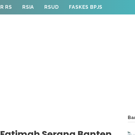
R RS
RSIA
RSUD
FASKES BPJS
Ba
 Fatimah Serang Banten