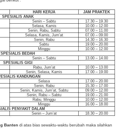
ai berikut :
HARI KERJA
JAM PRAKTEK
SPESIALIS ANAK
Senin – Sabtu
17.30 – 19.30
Selasa, Kamis
10.00 – 12.00
Senin, Rabu, Sabtu
07.00 – 11.00
Selasa, Kamis, Jum’at
07.00 – 09.00
Senin, Rabu
14.30 – 16.30
Sabtu
19.00 – 20.00
Minggu
10.00 – 12.00
SPESIALIS BEDAH
Senin – Sabtu
13.00 – 14.00
SPESIALIS GIGI
Rabu, Jum’at
10.00 – 13.00
Senin, Selasa, Kamis
17.00 – 19.00
ESIALIS KANDUNGAN
Selasa
17.00 – 20.00
Senin, Rabu
15.30 – 17.00
Senin, Kamis, Jum’at, Sabtu
09.00 – 12.00
Senin, Rabu – Sabtu
19.00 – 21.00
Rabu, Minggu
10.00 – 12.00
Minggu
16.00 – 18.00
IALIS PENYAKIT DALAM
Senin – Jum’at
18.30 – 20.00
ng Banten
di atas bias sewaktu-waktu berubah maka silahkan