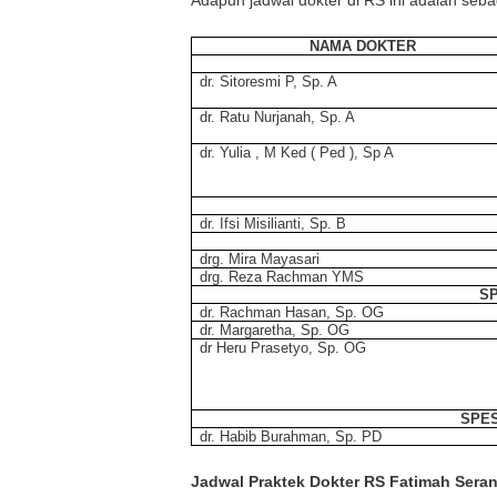
Adapun jadwal dokter di RS ini adalah sebag
NAMA DOKTER
dr. Sitoresmi P, Sp. A
dr. Ratu Nurjanah, Sp. A
dr. Yulia , M Ked ( Ped ), Sp A
dr. Ifsi Misilianti, Sp. B
drg. Mira Mayasari
drg. Reza Rachman YMS
SP
dr. Rachman Hasan, Sp. OG
dr. Margaretha, Sp. OG
dr Heru Prasetyo, Sp. OG
SPES
dr. Habib Burahman, Sp. PD
Jadwal Praktek Dokter RS Fatimah Sera