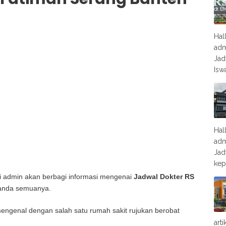
Hal
adm
Jad
Isw
Hal
adm
Jad
kep
ini admin akan berbagi informasi mengenai
Jadwal Dokter RS
anda semuanya.
engenal dengan salah satu rumah sakit rujukan berobat
art