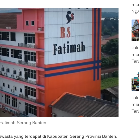
men
Nga
kal
men
Ter
kal
men
Ter
Fatimah Serang Banten
swasta yang terdapat di Kabupaten Serang Provinsi Banten.