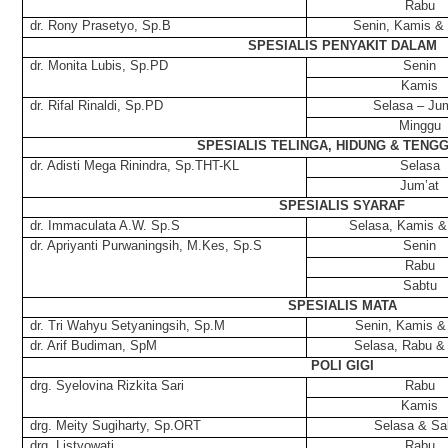
Rabu
dr. Rony Prasetyo, Sp.B
Senin, Kamis &
SPESIALIS PENYAKIT DALAM
dr. Monita Lubis, Sp.PD
Senin
Kamis
dr. Rifal Rinaldi, Sp.PD
Selasa – Jum
Minggu
SPESIALIS TELINGA, HIDUNG & TENG
dr. Adisti Mega Rinindra, Sp.THT-KL
Selasa
Jum’at
SPESIALIS SYARAF
dr. Immaculata A.W. Sp.S
Selasa, Kamis &
dr. Apriyanti Purwaningsih, M.Kes, Sp.S
Senin
Rabu
Sabtu
SPESIALIS MATA
dr. Tri Wahyu Setyaningsih, Sp.M
Senin, Kamis &
dr. Arif Budiman, SpM
Selasa, Rabu &
POLI GIGI
drg. Syelovina Rizkita Sari
Rabu
Kamis
drg. Meity Sugiharty, Sp.ORT
Selasa & Sa
drg. Listyowati
Rabu