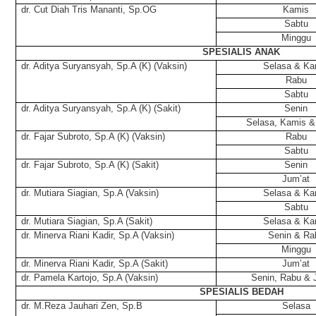
dr. Cut Diah Tris Mananti, Sp.OG
Kamis
Sabtu
Minggu
SPESIALIS ANAK
dr. Aditya Suryansyah, Sp.A (K) (Vaksin)
Selasa & Ka
Rabu
Sabtu
dr. Aditya Suryansyah, Sp.A (K) (Sakit)
Senin
Selasa, Kamis &
dr. Fajar Subroto, Sp.A (K) (Vaksin)
Rabu
Sabtu
dr. Fajar Subroto, Sp.A (K) (Sakit)
Senin
Jum’at
dr. Mutiara Siagian, Sp.A (Vaksin)
Selasa & Ka
Sabtu
dr. Mutiara Siagian, Sp.A (Sakit)
Selasa & Ka
dr. Minerva Riani Kadir, Sp.A (Vaksin)
Senin & Ra
Minggu
dr. Minerva Riani Kadir, Sp.A (Sakit)
Jum’at
dr. Pamela Kartojo, Sp.A (Vaksin)
Senin, Rabu & 
SPESIALIS BEDAH
dr. M.Reza Jauhari Zen, Sp.B
Selasa