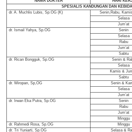
NAMA DOKTER
HARI KER
SPESIALIS KANDUNGAN DAN KEBID
dr. A. Muchlis Lubis, Sp.OG (K)
Senin,Rabu, Kami
Selasa
Jum’at
dr. Ismail Yahya, Sp.OG
Senin
Selasa
Rabu
Jum’at
Sabtu
dr. Rican Bongguk, Sp.OG
Senin & Ra
Selasa
Kamis & Jum
Sabtu
dr. Wiropan, Sp,OG
Senin & Ka
Selasa
Jum’at
dr. Irwan Eka Putra, Sp.OG
Senin
Rabu
Jum’at
Minggu
dr. Rahmedi Rosa, Sp.OG
Minggu
dr. Tri Yuniarti, Sp.OG
Selasa & R