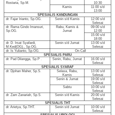
Rostaria, Sp.M.
10:30
Kamis
11:00 s/d
13:00
SPESIALIS KANDUNGAN
dr. Fajar Irianto, Sp.OG.
Senin s/d Kamis
12:00 s/d
Selesai
dr. Rama Gindo Imansuri,
Rabu, Kamis &
09:00 s/d
Sp.OG.
Jumat
12:00
15:00 s/d
18:00
dr. D. Irsat Syafardi,
Senin s/d Jumat
13:00 s/d
M.Ked(OG)., Sp.OG.
Selesai
dr. Is Yulianto, Sp.OG.
On Call
SPESIALIS PARU
dr. Pad Dilangga, Sp.P .
Senin, Rabu, Jumat
16:00 s/d
Selesai
SPESIALIS SYARAF
dr. Djohan Maher, Sp.S.
Selasa, Rabu,
13:00 s/d
Kamis
Selesai
Senin & Jumat
19:00 s/d
Selesai
Sabtu
10:00 s/d
Selesai
dr. Zam Zanariah, Sp.S.
Senin s/d Kamis
20:00 s/d
Selesai
SPESIALIS THT
dr. Arietya, Sp.THT.
Senin s/d Jumat
10:00 s/d
Selesai
SPESIALIS UROLOGI