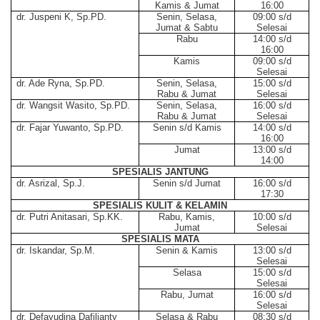
Kamis & Jumat
16:00
dr. Juspeni K, Sp.PD.
Senin, Selasa,
09:00 s/d
Jumat & Sabtu
Selesai
Rabu
14:00 s/d
16:00
Kamis
09:00 s/d
Selesai
dr. Ade Ryna, Sp.PD.
Senin, Selasa,
15:00 s/d
Rabu & Jumat
Selesai
dr. Wangsit Wasito, Sp.PD.
Senin, Selasa,
16:00 s/d
Rabu & Jumat
Selesai
dr. Fajar Yuwanto, Sp.PD.
Senin s/d Kamis
14:00 s/d
16:00
Jumat
13:00 s/d
14:00
SPESIALIS JANTUNG
dr. Asrizal, Sp.J.
Senin s/d Jumat
16:00 s/d
17:30
SPESIALIS KULIT & KELAMIN
dr. Putri Anitasari, Sp.KK.
Rabu, Kamis,
10:00 s/d
Jumat
Selesai
SPESIALIS MATA
dr. Iskandar, Sp.M.
Senin & Kamis
13:00 s/d
Selesai
Selasa
15:00 s/d
Selesai
Rabu, Jumat
16:00 s/d
Selesai
dr. Defayudina Dafilianty
Selasa & Rabu
08:30 s/d