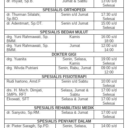
dr. Irsyad, Sp.B.
Jumat & Sabtu
13:00 s/d
Selesai
SPESIALIS ORTHOPEDI
dr. Thurman Silalahi,
Senin s/d Jumat
17:30 s/d
Sp.BO.
Selesai
dr. Adentmart, Sp.OT.
Senin s/d Jumat
15:00 s/d
Selesai
SPESIALIS BEDAH MULUT
drg. Yuni Rahmawati, Sp.
Kamis
16:00 s/d
BMM.
18:00
drg. Yuni Rahmawati, Sp.
Jumat
12:00 s/d
BMM.
14:00
DOKTER GIGI
drg. Yuanita
Senin, Selasa,
19:00 s/d
Kamis
Selesai
drg. Wivda Putriani
Senin, Rabu, Jumat
09:00 s/d
12:00
SPESIALIS FISIOTERAPI
Rudi hartono, Amd.F
Senin s/d Sabtu
10:00 s/d
Selesai
drs. H. Moch. Dimjati,
Selasa, Jumat &
17:00 s/d
SMPh. RFT
Sabtu
Selesai
Ekowati, SFT
Selasa & Jumat
17:00 s/d
Selesai
SPESIALIS REHABILITASI MEDIK
dr. Sanyoto, Sp.RM.
Selasa & Jumat
17:00 s/d
Selesai
SPESIALIS PENYAKIT DALAM
dr. Pieter Saragih, Sp.PD.
Senin, Selasa,
14:00 s/d