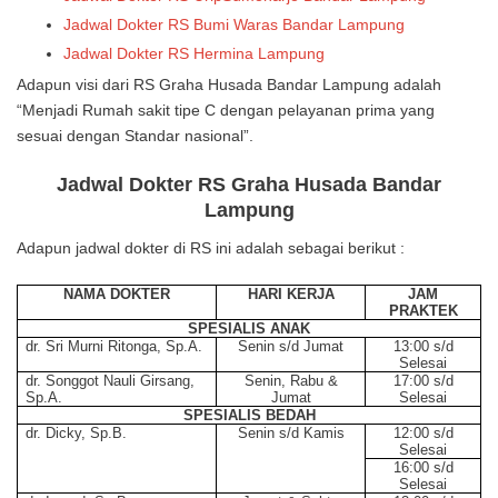
Jadwal Dokter RS Bumi Waras Bandar Lampung
Jadwal Dokter RS Hermina Lampung
Adapun visi dari RS Graha Husada Bandar Lampung adalah
“Menjadi Rumah sakit tipe C dengan pelayanan prima yang
sesuai dengan Standar nasional”.
Jadwal Dokter RS Graha Husada Bandar
Lampung
Adapun jadwal dokter di RS ini adalah sebagai berikut :
NAMA DOKTER
HARI KERJA
JAM
PRAKTEK
SPESIALIS ANAK
dr. Sri Murni Ritonga, Sp.A.
Senin s/d Jumat
13:00 s/d
Selesai
dr. Songgot Nauli Girsang,
Senin, Rabu &
17:00 s/d
Sp.A.
Jumat
Selesai
SPESIALIS BEDAH
dr. Dicky, Sp.B.
Senin s/d Kamis
12:00 s/d
Selesai
16:00 s/d
Selesai