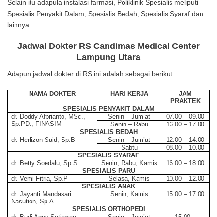
Selain itu adapula instalasi farmasi, Poliklinik Spesialis meliputi
Spesialis Penyakit Dalam, Spesialis Bedah, Spesialis Syaraf dan
lainnya.
Jadwal Dokter RS Candimas Medical Center
Lampung Utara
Adapun jadwal dokter di RS ini adalah sebagai berikut :
NAMA DOKTER
HARI KERJA
JAM
PRAKTEK
SPESIALIS PENYAKIT DALAM
dr. Doddy Afprianto, MSc.,
Senin – Jum’at
07.00 – 09.00
Sp.PD., FINASIM
Senin – Rabu
16.00 – 17.00
SPESIALIS BEDAH
dr. Herlizon Said, Sp.B
Senin – Jum’at
12.00 – 14.00
Sabtu
08.00 – 10.00
SPESIALIS SYARAF
dr. Betty Soedalu, Sp.S
Senin, Rabu, Kamis
16.00 – 18.00
SPESIALIS PARU
dr. Vemi Fitria, Sp.P
Selasa, Kamis
10.00 – 12.00
SPESIALIS ANAK
dr. Jayanti Mandasari
Senin, Kamis
15.00 – 17.00
Nasution, Sp.A
SPESIALIS ORTHOPEDI
dr. Budi Agus Setiawan,
Senin – Jum’at
15.00 –