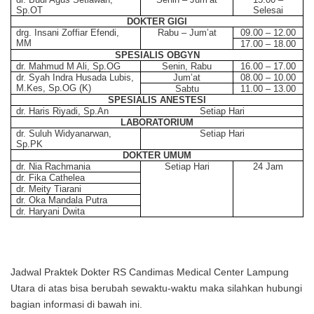
Sp.OT
Selesai
DOKTER GIGI
drg. Insani Zoffiar Efendi,
Rabu – Jum’at
09.00 – 12.00
MM
17.00 – 18.00
SPESIALIS OBGYN
dr. Mahmud M Ali, Sp.OG
Senin, Rabu
16.00 – 17.00
dr. Syah Indra Husada Lubis,
Jum’at
08.00 – 10.00
M.Kes, Sp.OG (K)
Sabtu
11.00 – 13.00
SPESIALIS ANESTESI
dr. Haris Riyadi, Sp.An
Setiap Hari
LABORATORIUM
dr. Suluh Widyanarwan,
Setiap Hari
Sp.PK
DOKTER UMUM
dr. Nia Rachmania
Setiap Hari
24 Jam
dr. Fika Cathelea
dr. Meity Tiarani
dr. Oka Mandala Putra
dr. Haryani Dwita
Jadwal Praktek Dokter RS Candimas Medical Center Lampung
Utara di atas bisa berubah sewaktu-waktu maka silahkan hubungi
bagian informasi di bawah ini.