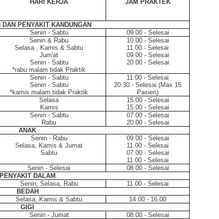
HARI KERJA
JAM PRAKTEK
 DAN PENYAKIT KANDUNGAN
Senin - Sabtu
09.00 - Selesai
Senin & Rabu
10.00 - Selesai
Selasa , Kamis & Sabtu
11.00 - Selesai
Jum'at
09.00 - Selesai
Senin - Sabtu
20.00 - Selesai
*rabu malam tidak Praktik
Senin - Sabtu
11:00 - Selesai
Senin - Sabtu
20:30 - Selesai (Max 15
*kamis malam tidak Praktik
Pasien)
Selasa
15.00 - Selesai
Kamis
15.00 - Selesai
Senin - Sabtu
07.00 - Selesai
Rabu
20.00 - Selesai
ANAK
Senin - Rabu
09.00 - Selesai
Selasa, Kamis & Jumat
11.00 - Selesai
Sabtu
07.00 - Selesai
11.00 - Selesai
Senin - Selesai
08.00 - Selesai
PENYAKIT DALAM
Senin, Selasa, Rabu
11.00 - Selesai
BEDAH
Selasa, Kamis & Sabtu
14.00 - 16.00
GIGI
Senin - Jumat
08.00 - Selesai