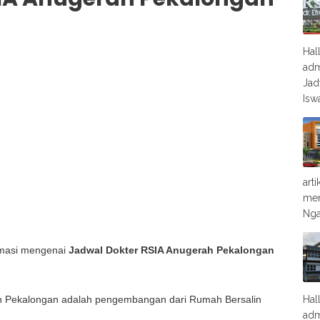
Hal
adm
Jad
Isw
art
men
Nga
ormasi mengenai
Jadwal Dokter RSIA Anugerah Pekalongan
h Pekalongan adalah pengembangan dari Rumah Bersalin
Hal
adm