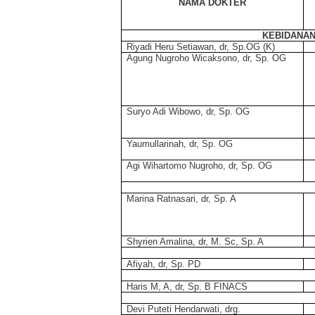
NAMA DOKTER
KEBIDANAN
Riyadi Heru Setiawan, dr, Sp.OG (K)
Agung Nugroho Wicaksono, dr, Sp. OG
Suryo Adi Wibowo, dr, Sp. OG
Yaumullarinah, dr, Sp. OG
Agi Wihartomo Nugroho, dr, Sp. OG
Marina Ratnasari, dr, Sp. A
Shyrien Amalina, dr, M. Sc, Sp. A
Afiyah, dr, Sp. PD
Haris M, A, dr, Sp. B FINACS
Devi Puteti Hendarwati, drg.