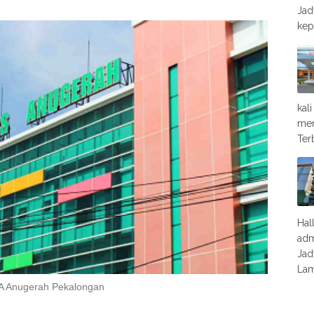
Jad
kep
kal
men
Ter
Hal
adm
Jad
Lam
A Anugerah Pekalongan