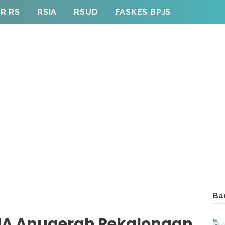
R RS
RSIA
RSUD
FASKES BPJS
Ba
SIA Anugerah Pekalongan