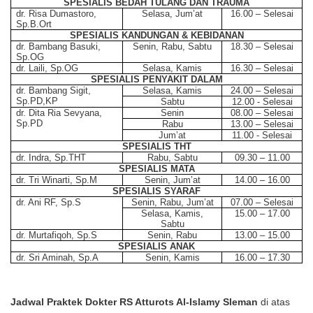
SPESIALIS BEDAH TULANG DAN TRAUMA
dr. Risa Dumastoro,
Selasa, Jum’at
16.00 – Selesai
Sp.B.Ort
SPESIALIS KANDUNGAN & KEBIDANAN
dr. Bambang Basuki,
Senin, Rabu, Sabtu
18.30 – Selesai
Sp.OG
dr. Laili, Sp.OG
Selasa, Kamis
16.30 – Selesai
SPESIALIS PENYAKIT DALAM
dr. Bambang Sigit,
Selasa, Kamis
24.00 – Selesai
Sp.PD,KP
Sabtu
12.00 - Selesai
dr. Dita Ria Sevyana,
Senin
08.00 – Selesai
Sp.PD
Rabu
13.00 – Selesai
Jum’at
11.00 - Selesai
SPESIALIS THT
dr. Indra, Sp.THT
Rabu, Sabtu
09.30 – 11.00
SPESIALIS MATA
dr. Tri Winarti, Sp.M
Senin, Jum’at
14.00 – 16.00
SPESIALIS SYARAF
dr. Ani RF, Sp.S
Senin, Rabu, Jum’at
07.00 – Selesai
Selasa, Kamis,
15.00 – 17.00
Sabtu
dr. Murtafiqoh, Sp.S
Senin, Rabu
13.00 – 15.00
SPESIALIS ANAK
dr. Sri Aminah, Sp.A
Senin, Kamis
16.00 – 17.30
Jadwal Praktek Dokter RS Atturots Al-Islamy Sleman
di atas