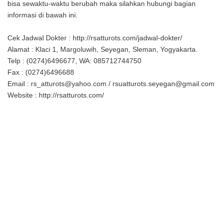
bisa sewaktu-waktu berubah maka silahkan hubungi bagian
informasi di bawah ini.
Cek Jadwal Dokter : http://rsatturots.com/jadwal-dokter/
Alamat : Klaci 1, Margoluwih, Seyegan, Sleman, Yogyakarta.
Telp : (0274)6496677, WA: 085712744750
Fax : (0274)6496688
Email : rs_atturots@yahoo.com / rsuatturots.seyegan@gmail.com
Website : http://rsatturots.com/