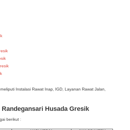
ik
esik
sik
resik
ik
meliputi Instalasi Rawat Inap, IGD, Layanan Rawat Jalan,
 Randegansari Husada Gresik
ai berikut :