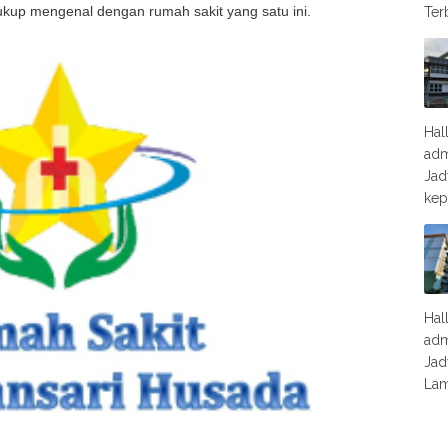
ukup mengenal dengan rumah sakit yang satu ini.
Ter
Hal
adm
Jad
kep
Hal
adm
Jad
Lam