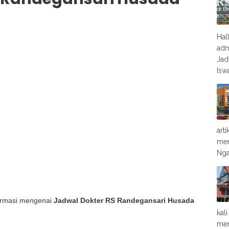
Hal
adm
Jad
Isw
art
men
Nga
nformasi mengenai
Jadwal Dokter RS Randegansari Husada
kal
men