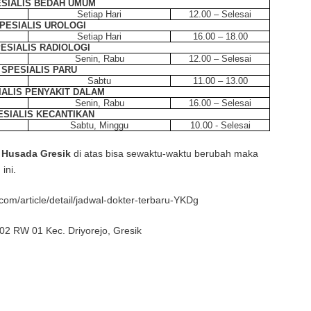
SIALIS BEDAH UMUM
Setiap Hari
12.00 – Selesai
PESIALIS UROLOGI
Setiap Hari
16.00 – 18.00
ESIALIS RADIOLOGI
Senin, Rabu
12.00 – Selesai
SPESIALIS PARU
Sabtu
11.00 – 13.00
IALIS PENYAKIT DALAM
Senin, Rabu
16.00 – Selesai
ESIALIS KECANTIKAN
Sabtu, Minggu
10.00 - Selesai
 Husada Gresik
di atas bisa sewaktu-waktu berubah maka
ini.
com/article/detail/jadwal-dokter-terbaru-YKDg
02 RW 01 Kec. Driyorejo, Gresik