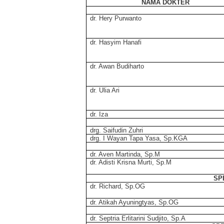
NAMA DOKTER
dr. Hery Purwanto
dr. Hasyim Hanafi
dr. Awan Budiharto
dr. Ulia Ari
dr. Iza
drg. Saifudin Zuhri
drg. I Wayan Tapa Yasa, Sp.KGA
dr. Aven Martinda, Sp.M
dr. Adisti Krisna Murti, Sp.M
SP
dr. Richard, Sp.OG
dr. Atikah Ayuningtyas, Sp.OG
dr. Septria Erlitarini Sudjito, Sp.A