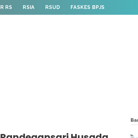
R RS
RSIA
RSUD
FASKES BPJS
Ba
S Randegansari Husada