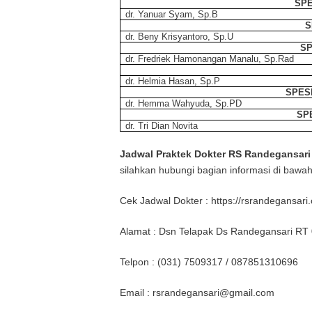
SPE
dr. Yanuar Syam, Sp.B
S
dr. Beny Krisyantoro, Sp.U
SP
dr. Fredriek Hamonangan Manalu, Sp.Rad
dr. Helmia Hasan, Sp.P
SPES
dr. Hemma Wahyuda, Sp.PD
SP
dr. Tri Dian Novita
Jadwal Praktek Dokter RS Randegansari
silahkan hubungi bagian informasi di bawah 
Cek Jadwal Dokter : https://rsrandegansari.
Alamat : Dsn Telapak Ds Randegansari RT 
Telpon : (031) 7509317 / 087851310696
Email : rsrandegansari@gmail.com