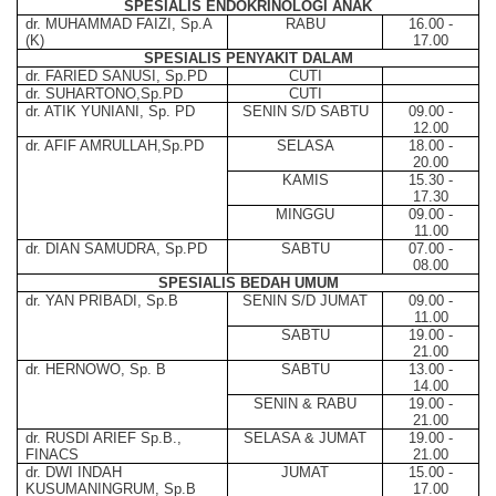
SPESIALIS ENDOKRINOLOGI ANAK
dr. MUHAMMAD FAIZI, Sp.A
RABU
16.00 -
(K)
17.00
SPESIALIS PENYAKIT DALAM
dr. FARIED SANUSI, Sp.PD
CUTI
dr. SUHARTONO,Sp.PD
CUTI
dr. ATIK YUNIANI, Sp. PD
SENIN S/D SABTU
09.00 -
12.00
dr. AFIF AMRULLAH,Sp.PD
SELASA
18.00 -
20.00
KAMIS
15.30 -
17.30
MINGGU
09.00 -
11.00
dr. DIAN SAMUDRA, Sp.PD
SABTU
07.00 -
08.00
SPESIALIS BEDAH UMUM
dr. YAN PRIBADI, Sp.B
SENIN S/D JUMAT
09.00 -
11.00
SABTU
19.00 -
21.00
dr. HERNOWO, Sp. B
SABTU
13.00 -
14.00
SENIN & RABU
19.00 -
21.00
dr. RUSDI ARIEF Sp.B.,
SELASA & JUMAT
19.00 -
FINACS
21.00
dr. DWI INDAH
JUMAT
15.00 -
KUSUMANINGRUM, Sp.B
17.00