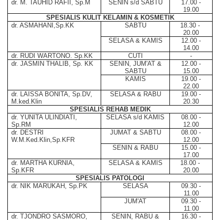
dr. M. TAUHID RAFII, Sp.M
SENIN s/d SABTU
17.00 -
19.00
SPESIALIS KULIT KELAMIN & KOSMETIK
dr. ASMAHANI,Sp.KK
SABTU
18.30 -
20.00
SELASA & KAMIS
12.00 -
14.00
dr. RUDI WARTONO. Sp.KK
CUTI
-
dr. JASMIN THALIB, Sp. KK
SENIN, JUM'AT &
12.00 -
SABTU
15.00
KAMIS
19.00 -
22.00
dr. LAISSA BONITA, Sp.DV,
SELASA & RABU
19.00 -
M.ked.Klin
20.30
SPESIALIS REHAB MEDIK
dr. YUNITA ULINDIATI,
SELASA s/d KAMIS
08.00 -
Sp.RM
12.00
dr. DESTRI
JUMAT & SABTU
08.00 -
W.M.Ked.Klin,Sp.KFR
12.00
SENIN & RABU
15.00 -
17.00
dr. MARTHA KURNIA,
SELASA & KAMIS
18.00 -
Sp.KFR
20.00
SPESIALIS PATOLOGI
dr. NIK MARUKAH, Sp.PK
SELASA
09.30 -
11.00
JUM'AT
09.30 -
11.00
dr. TJONDRO SASMORO,
SENIN, RABU &
16.30 -