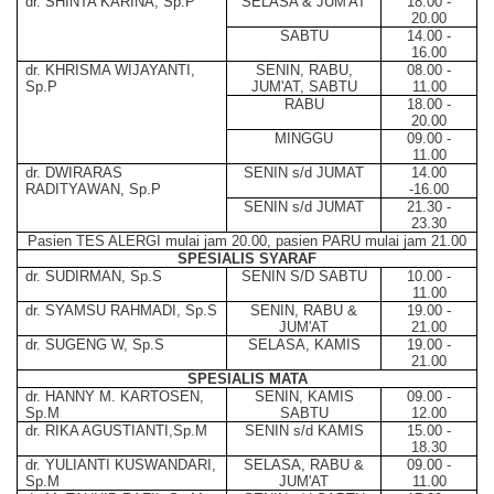
dr. SHINTA KARINA, Sp.P
SELASA & JUM'AT
18.00 -
20.00
SABTU
14.00 -
16.00
dr. KHRISMA WIJAYANTI,
SENIN, RABU,
08.00 -
Sp.P
JUM'AT, SABTU
11.00
RABU
18.00 -
20.00
MINGGU
09.00 -
11.00
dr. DWIRARAS
SENIN s/d JUMAT
14.00
RADITYAWAN, Sp.P
-16.00
SENIN s/d JUMAT
21.30 -
23.30
Pasien TES ALERGI mulai jam 20.00, pasien PARU mulai jam 21.00
SPESIALIS SYARAF
dr. SUDIRMAN, Sp.S
SENIN S/D SABTU
10.00 -
11.00
dr. SYAMSU RAHMADI, Sp.S
SENIN, RABU &
19.00 -
JUM'AT
21.00
dr. SUGENG W, Sp.S
SELASA, KAMIS
19.00 -
21.00
SPESIALIS MATA
dr. HANNY M. KARTOSEN,
SENIN, KAMIS
09.00 -
Sp.M
SABTU
12.00
dr. RIKA AGUSTIANTI,Sp.M
SENIN s/d KAMIS
15.00 -
18.30
dr. YULIANTI KUSWANDARI,
SELASA, RABU &
09.00 -
Sp.M
JUM'AT
11.00