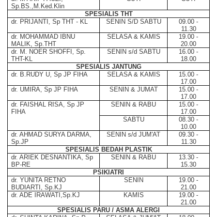
Sp.BS.,M.Ked.Klin
SPESIALIS THT
dr. PRIJANTI, Sp THT - KL
SENIN S/D SABTU
09.00 -
11.30
dr. MOHAMMAD IBNU
SELASA & KAMIS
19.00 -
MALIK, Sp.THT
20.00
dr. M. NOER SHOFFI, Sp.
SENIN s/d SABTU
16.00 -
THT-KL
18.00
SPESIALIS JANTUNG
dr. B.RUDY U, Sp JP FIHA
SELASA & KAMIS
15.00 -
17.00
dr. UMIRA, Sp JP FIHA
SENIN & JUMAT
15.00 -
17.00
dr. FAISHAL RISA, Sp JP
SENIN & RABU
15.00 -
FIHA
17.00
SABTU
08.30 -
10.00
dr. AHMAD SURYA DARMA,
SENIN s/d JUM'AT
09.30 -
Sp.JP
11.30
SPESIALIS BEDAH PLASTIK
dr. ARIEK DESNANTIKA, Sp
SENIN & RABU
13.30 -
BP-RE
15.30
PSIKIATRI
dr. YUNITA RETNO
SENIN
19.00 -
BUDIARTI, Sp.KJ
21.00
dr. ADE IRAWATI,Sp.KJ
KAMIS
19.00 -
21.00
SPESIALIS PARU / ASMA ALERGI