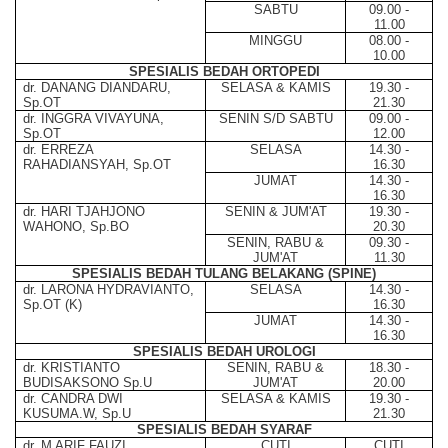
SABTU
09.00 -
11.00
MINGGU
08.00 -
10.00
SPESIALIS BEDAH ORTOPEDI
dr. DANANG DIANDARU,
SELASA & KAMIS
19.30 -
Sp.OT
21.30
dr. INGGRA VIVAYUNA,
SENIN S/D SABTU
09.00 -
Sp.OT
12.00
dr. ERREZA
SELASA
14.30 -
RAHADIANSYAH, Sp.OT
16.30
JUMAT
14.30 -
16.30
dr. HARI TJAHJONO
SENIN & JUM'AT
19.30 -
WAHONO, Sp.BO
20.30
SENIN, RABU &
09.30 -
JUM'AT
11.30
SPESIALIS BEDAH TULANG BELAKANG (SPINE)
dr. LARONA HYDRAVIANTO,
SELASA
14.30 -
Sp.OT (K)
16.30
JUMAT
14.30 -
16.30
SPESIALIS BEDAH UROLOGI
dr. KRISTIANTO
SENIN, RABU &
18.30 -
BUDISAKSONO Sp.U
JUM'AT
20.00
dr. CANDRA DWI
SELASA & KAMIS
19.30 -
KUSUMA.W, Sp.U
21.30
SPESIALIS BEDAH SYARAF
dr. M ARIF FAUZI,
CUTI
CUTI