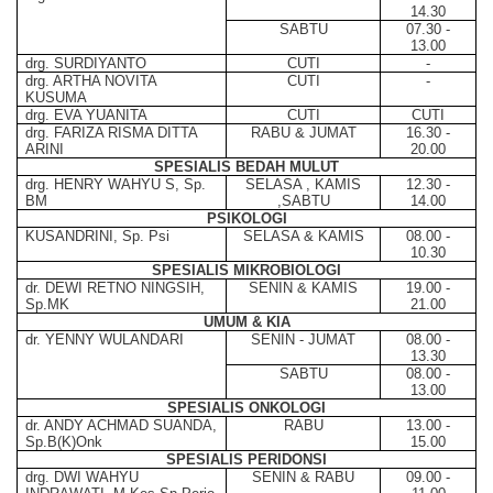
14.30
SABTU
07.30 -
13.00
drg. SURDIYANTO
CUTI
-
drg. ARTHA NOVITA
CUTI
-
KUSUMA
drg. EVA YUANITA
CUTI
CUTI
drg. FARIZA RISMA DITTA
RABU & JUMAT
16.30 -
ARINI
20.00
SPESIALIS BEDAH MULUT
drg. HENRY WAHYU S, Sp.
SELASA , KAMIS
12.30 -
BM
,SABTU
14.00
PSIKOLOGI
KUSANDRINI, Sp. Psi
SELASA & KAMIS
08.00 -
10.30
SPESIALIS MIKROBIOLOGI
dr. DEWI RETNO NINGSIH,
SENIN & KAMIS
19.00 -
Sp.MK
21.00
UMUM & KIA
dr. YENNY WULANDARI
SENIN - JUMAT
08.00 -
13.30
SABTU
08.00 -
13.00
SPESIALIS ONKOLOGI
dr. ANDY ACHMAD SUANDA,
RABU
13.00 -
Sp.B(K)Onk
15.00
SPESIALIS PERIDONSI
drg. DWI WAHYU
SENIN & RABU
09.00 -