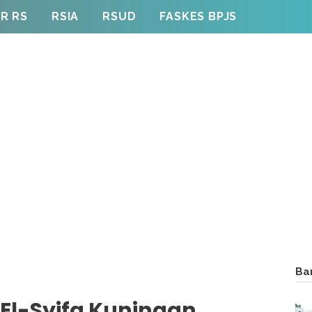
R RS
RSIA
RSUD
FASKES BPJS
Ba
 El-Syifa Kuningan