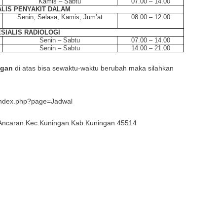
Kamis – Sabtu
07.00 – 14.00
ALIS PENYAKIT DALAM
Senin, Selasa, Kamis, Jum’at
08.00 – 12.00
SIALIS RADIOLOGI
Senin – Sabtu
07.00 – 14.00
Senin – Sabtu
14.00 – 21.00
ngan
di atas bisa sewaktu-waktu berubah maka silahkan
m/index.php?page=Jadwal
l.Ancaran Kec.Kuningan Kab.Kuningan 45514