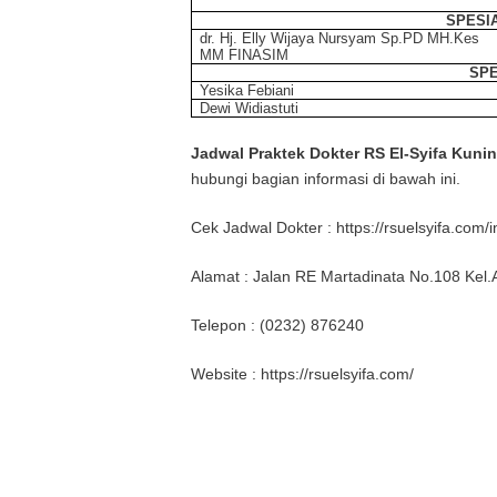
SPESI
dr. Hj. Elly Wijaya Nursyam Sp.PD MH.Kes
MM FINASIM
SPE
Yesika Febiani
Dewi Widiastuti
Jadwal Praktek Dokter RS El-Syifa Kuni
hubungi bagian informasi di bawah ini.
Cek Jadwal Dokter : https://rsuelsyifa.co
Alamat : Jalan RE Martadinata No.108 Ke
Telepon : (0232) 876240
Website : https://rsuelsyifa.com/