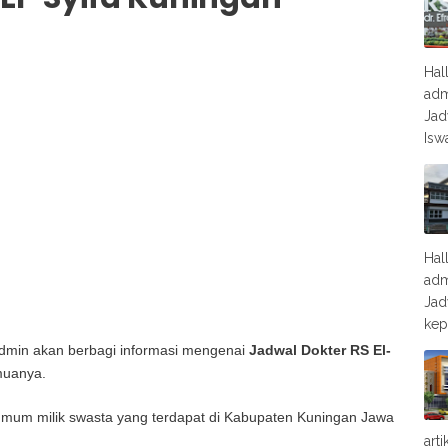
Hal
adm
Jad
Isw
Hal
adm
Jad
kep
 admin akan berbagi informasi mengenai
Jadwal Dokter RS El-
uanya.
 umum milik swasta yang terdapat di Kabupaten Kuningan Jawa
art