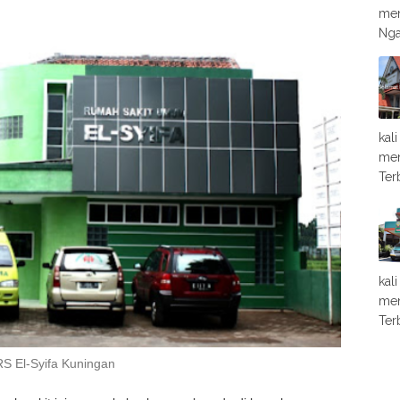
men
Nga
kal
men
Ter
kal
men
Ter
RS El-Syifa Kuningan