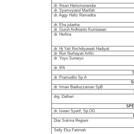
dr. Ihsan Harismunandar
dr. Syamsyiatul Marifah
dr.
Aggy Hafiz Ramadita
dr.
Eha julaeha
dr.
Guruh Ardhianto Kurniawan
dr.
Herlina
dr.
Hj Yati Rochdiyawati Hadiyat
dr.
Ruri Nurhayati Arifin
dr.
Yoyo Sunaryo
dr. IFA
dr.
Pramudito Sp
.
A
S
dr.
Irman Badruzzaman SpB
drg.
Dalhari
SPE
dr.
Iswan Syarif, Sp.OG
Diar Sukma Regiani
Selly Eka Fatimah