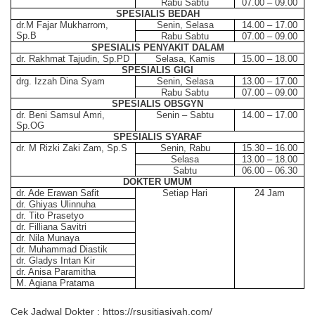
Rabu Sabtu
07.00 – 09.00
SPESIALIS BEDAH
dr.M Fajar Mukharrom,
Senin, Selasa
14.00 – 17.00
Sp.B
Rabu Sabtu
07.00 – 09.00
SPESIALIS PENYAKIT DALAM
dr. Rakhmat Tajudin, Sp.PD
Selasa, Kamis
15.00 – 18.00
SPESIALIS GIGI
drg. Izzah Dina Syam
Senin, Selasa
13.00 – 17.00
Rabu Sabtu
07.00 – 09.00
SPESIALIS OBSGYN
dr. Beni Samsul Amri,
Senin – Sabtu
14.00 – 17.00
Sp.OG
SPESIALIS SYARAF
dr. M Rizki Zaki Zam, Sp.S
Senin, Rabu
15.30 – 16.00
Selasa
13.00 – 18.00
Sabtu
06.00 – 06.30
DOKTER UMUM
dr. Ade Erawan Safit
Setiap Hari
24 Jam
dr. Ghiyas Ulinnuha
dr. Tito Prasetyo
dr. Filliana Savitri
dr. Nila Munaya
dr. Muhammad Diastik
dr. Gladys Intan Kir
dr. Anisa Paramitha
M. Agiana Pratama
Cek Jadwal Dokter : https://rsusitiasiyah.com/