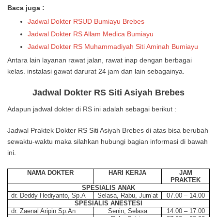
Baca juga :
Jadwal Dokter RSUD Bumiayu Brebes
Jadwal Dokter RS Allam Medica Bumiayu
Jadwal Dokter RS Muhammadiyah Siti Aminah Bumiayu
Antara lain layanan rawat jalan, rawat inap dengan berbagai
kelas. instalasi gawat darurat 24 jam dan lain sebagainya.
Jadwal Dokter RS Siti Asiyah Brebes
Adapun jadwal dokter di RS ini adalah sebagai berikut :
Jadwal Praktek Dokter RS Siti Asiyah Brebes di atas bisa berubah
sewaktu-waktu maka silahkan hubungi bagian informasi di bawah
ini.
NAMA DOKTER
HARI KERJA
JAM
PRAKTEK
SPESIALIS ANAK
dr. Deddy Hediyanto, Sp.A
Selasa, Rabu, Jum’at
07.00 – 14.00
SPESIALIS ANESTESI
dr. Zaenal Aripin Sp.An
Senin, Selasa
14.00 – 17.00